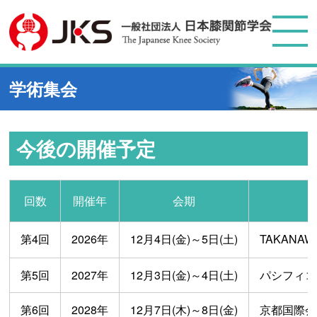
学術集会
今後の開催予定
回数
開催年
会期
第4回
2026年
12月4日(金)～5日(土)
TAKANAWA
第5回
2027年
12月3日(金)～4日(土)
パシフィコ
第6回
2028年
12月7日(木)～8日(金)
京都国際会