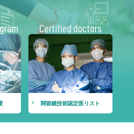
ogram
Certified doctors
度
関節鏡技術認定医リスト